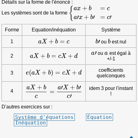
Détails sur la forme de l'énoncé :
{
a
x
+
b
=
c
a
′
x
+
b
′
=
c
′
Les systèmes sont de la forme
Forme
Equation/inéquation
Système
a
X
+
b
=
c
b
′
b
1
ou
est nul
a
′
a
a
X
+
b
=
c
X
+
d
ou
est égal à
2
+/-1
e
(
a
X
+
b
)
=
c
X
+
d
coefficients
3
quelconques
a
X
+
b
c
=
a
′
X
+
b
′
c
′
idem 3 pour l'instant
4
!
D'autres exercices sur :
Système d'équations
Équation
Inéquation