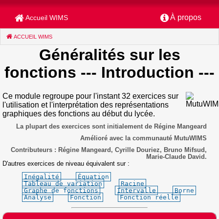
À propos
Accueil WIMS
ACCUEIL WIMS
(CURRENT)
Généralités sur les
fonctions
--- Introduction ---
Ce module regroupe pour l'instant 32 exercices sur
l'utilisation et l'interprétation des représentations
graphiques des fonctions au début du lycée.
La plupart des exercices sont initialement de Régine Mangeard
Amélioré avec la communauté MutuWIMS
Contributeurs : Régine Mangeard, Cyrille Douriez, Bruno Mifsud,
Marie-Claude David.
D'autres exercices de niveau équivalent sur :
Inégalité
Équation
Tableau de variation
Racine
Graphe de fonctions
Intervalle
Borne
Analyse
Fonction
Fonction réelle