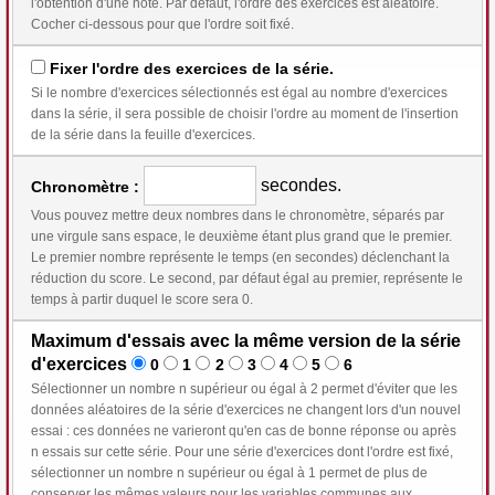
l'obtention d'une note. Par défaut, l'ordre des exercices est aléatoire.
Cocher ci-dessous pour que l'ordre soit fixé.
Fixer l'ordre des exercices de la série.
Si le nombre d'exercices sélectionnés est égal au nombre d'exercices
dans la série, il sera possible de choisir l'ordre au moment de l'insertion
de la série dans la feuille d'exercices.
secondes.
Chronomètre :
Vous pouvez mettre deux nombres dans le chronomètre, séparés par
une virgule sans espace, le deuxième étant plus grand que le premier.
Le premier nombre représente le temps (en secondes) déclenchant la
réduction du score. Le second, par défaut égal au premier, représente le
temps à partir duquel le score sera 0.
Maximum d'essais avec la même version de la série
d'exercices
0
1
2
3
4
5
6
Sélectionner un nombre n supérieur ou égal à 2 permet d'éviter que les
données aléatoires de la série d'exercices ne changent lors d'un nouvel
essai : ces données ne varieront qu'en cas de bonne réponse ou après
n essais sur cette série. Pour une série d'exercices dont l'ordre est fixé,
sélectionner un nombre n supérieur ou égal à 1 permet de plus de
conserver les mêmes valeurs pour les variables communes aux