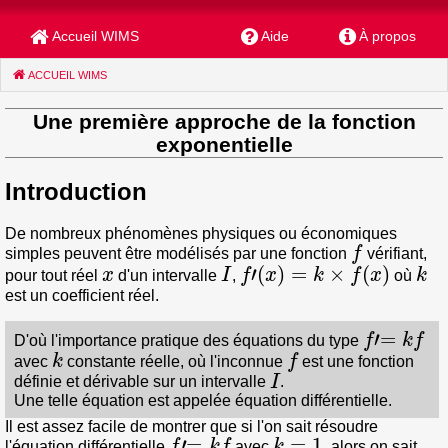
Accueil WIMS
Aide
À propos
ACCUEIL WIMS
(CURRENT)
Une première approche de la fonction
exponentielle
Introduction
De nombreux phénomènes physiques ou économiques
f
simples peuvent être modélisés par une fonction
vérifiant,
x
I
f
′
(
x
)
=
k
×
f
(
x
)
k
pour tout réel
d'un intervalle
,
où
est un coefficient réel.
f
′
=
k
f
D'où l'importance pratique des équations du type
k
f
avec
constante réelle, où l'inconnue
est une fonction
I
définie et dérivable sur un intervalle
.
Une telle équation est appelée équation différentielle.
Il est assez facile de montrer que si l'on sait résoudre
f
′
=
k
f
k
=
1
l'équation différentielle
avec
, alors on sait