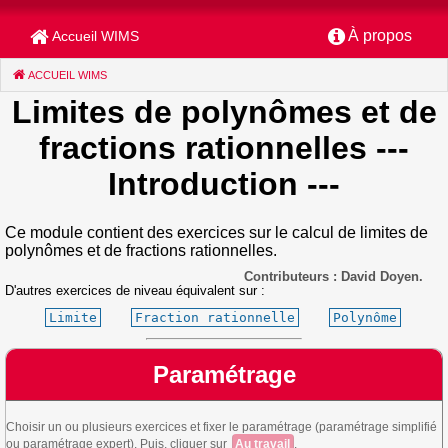
À propos
Accueil WIMS
ACCUEIL WIMS
(CURRENT)
Limites de polynômes et de
fractions rationnelles
---
Introduction ---
Ce module contient des exercices sur le calcul de limites de
polynômes et de fractions rationnelles.
Contributeurs : David Doyen.
D'autres exercices de niveau équivalent sur :
Limite
Fraction rationnelle
Polynôme
Paramétrage
Choisir un ou plusieurs exercices et fixer le paramétrage (paramétrage simplifié
ou paramétrage expert). Puis, cliquer sur
Au travail
.