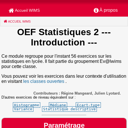
À propos
Accueil WIMS
ACCUEIL WIMS
(CURRENT)
OEF Statistiques 2
---
Introduction ---
Ce module regroupe pour l'instant 56 exercices sur les
statistiques en lycée. Il fait partie du groupement Ev@lwims
pour cette classe.
Vous pouvez voir les exercices dans leur contexte d'utilisation
en visitant
les classes ouvertes
.
Contributeurs : Régine Mangeard, Julien Lyotard.
D'autres exercices de niveau équivalent sur :
Histogramme
Médiane
Ecart-type
Variance
Statistique descriptive
Paramétrage