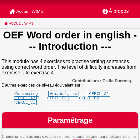
À propos
Accueil WIMS
ACCUEIL WIMS
(CURRENT)
OEF Word order in english
-
-- Introduction ---
This module has 4 exercises to practise writing sentences
using correct word order. The level of difficulty increases from
exercise 1 to exercise 4.
Contributeurs : Csilla Ducrocq.
D'autres exercices de niveau équivalent sur :
Grammaire
Vocabulaire
CERCL_A1
CERCL_A2
CERCL_B1
CERCL_B2
CERCL_C1
Paramétrage
Choisir un ou plusieurs exercices et fixer le paramétrage (paramétrage simplifié