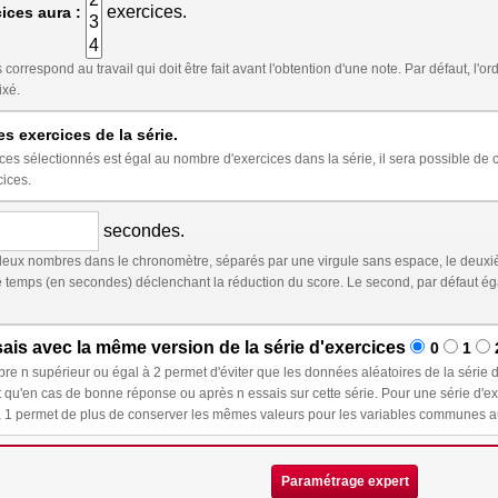
exercices.
ices aura :
t être fait avant l'obtention d'une note. Par défaut, l'ordre des exercices est aléatoire. Cocher ci-dessous
ixé.
es exercices de la série.
st égal au nombre d'exercices dans la série, il sera possible de choisir l'ordre au moment de l'insertion de la série
cices.
secondes.
eux nombres dans le chronomètre, séparés par une virgule sans espace, le deuxiè
déclenchant la réduction du score. Le second, par défaut égal au premier, représente le temps à partir duquel le
is avec la même version de la série d'exercices
0
1
et d'éviter que les données aléatoires de la série d'exercices ne changent lors d'un nouvel essai : ces
e réponse ou après n essais sur cette série. Pour une série d'exercices dont l'ordre est fixé, sélectionner un nombre
Paramétrage expert