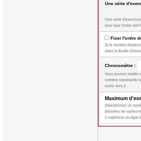
Une série d'exerc
Une série d'exercices correspond au travail qui doi
pour que l'ordre soit f
Fixer l'ordre d
Si le nombre d'exercices sélectionnés e
dans la feuille d'exer
Chronomètre :
Vous pouvez mettre d
nombre représente le temps (en secondes) 
score sera 0.
Maximum d'essa
Sélectionner un nombre n supérieur ou égal à 2 perm
données ne varieront qu'en cas de bonn