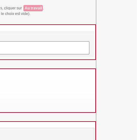
s, cliquer sur
Au travail
.
le choix est vide).