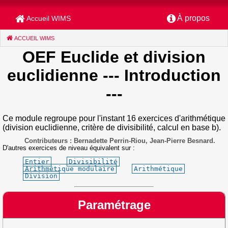
À propos
Accueil WIMS
ACCUEIL WIMS
(CURRENT)
OEF Euclide et division
euclidienne
--- Introduction
---
Ce module regroupe pour l'instant 16 exercices d'arithmétique
(division euclidienne, critère de divisibilité, calcul en base b).
Contributeurs : Bernadette Perrin-Riou, Jean-Pierre Besnard.
D'autres exercices de niveau équivalent sur :
Entier
Divisibilité
Arithmétique modulaire
Arithmétique
Division
Paramétrage