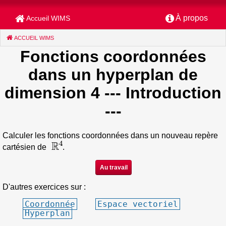
À propos
Accueil WIMS
ACCUEIL WIMS
(CURRENT)
Fonctions coordonnées
dans un hyperplan de
dimension 4
--- Introduction
---
Calculer les fonctions coordonnées dans un nouveau repère
ℝ
4
cartésien de
.
Au travail
D'autres exercices sur :
Coordonnée
Espace vectoriel
Hyperplan