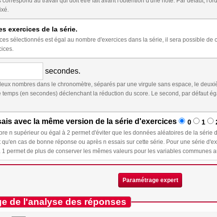
t être fait avant l'obtention d'une note. Par défaut, l'ordre des exercices est aléatoire. Cocher ci-dessous
ixé.
es exercices de la série.
st égal au nombre d'exercices dans la série, il sera possible de choisir l'ordre au moment de l'insertion de la série
cices.
secondes.
eux nombres dans le chronomètre, séparés par une virgule sans espace, le deuxiè
déclenchant la réduction du score. Le second, par défaut égal au premier, représente le temps à partir duquel le
is avec la même version de la série d'exercices
0
1
et d'éviter que les données aléatoires de la série d'exercices ne changent lors d'un nouvel essai : ces
e réponse ou après n essais sur cette série. Pour une série d'exercices dont l'ordre est fixé, sélectionner un nombre
Paramétrage expert
e de l'analyse des réponses