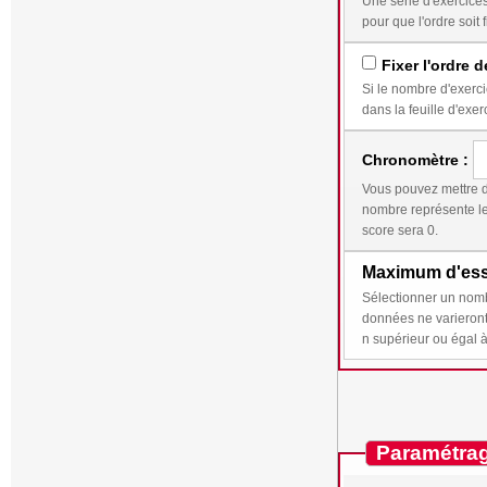
Une série d'exercices correspond au travail qui doi
pour que l'ordre soit f
Fixer l'ordre d
Si le nombre d'exercices sélectionnés e
dans la feuille d'exer
Chronomètre :
Vous pouvez mettre d
nombre représente le temps (en secondes) 
score sera 0.
Maximum d'essa
Sélectionner un nombre n supérieur ou égal à 2 perm
données ne varieront qu'en cas de bonn
Paramétrag