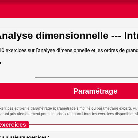
nalyse dimensionnelle
--- In
10 exercices sur l'analyse dimensionnelle et les ordres de gra
r :
Paramétrage
xercices et fixer le paramétrage (paramétrage simplifié ou paramétrage expert). Pui
ront pris aléatoirement parmi les choix (ou parmi tous les exercices disponibles si 
exercices
ou plusieurs exercices :