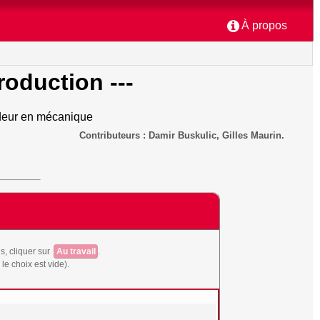
À propos
troduction ---
ndeur en mécanique
Contributeurs : Damir Buskulic, Gilles Maurin.
s, cliquer sur
Au travail
.
le choix est vide).