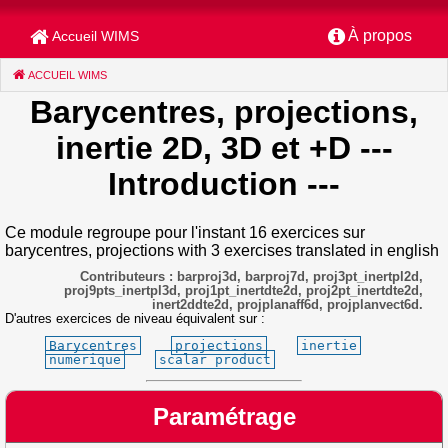
À propos
Accueil WIMS
ACCUEIL WIMS
(CURRENT)
Barycentres, projections,
inertie 2D, 3D et +D
---
Introduction ---
Ce module regroupe pour l'instant 16 exercices sur
barycentres, projections with 3 exercises translated in english
Contributeurs : barproj3d, barproj7d, proj3pt_inertpl2d,
proj9pts_inertpl3d, proj1pt_inertdte2d, proj2pt_inertdte2d,
inert2ddte2d, projplanaff6d, projplanvect6d.
D'autres exercices de niveau équivalent sur :
Barycentres
projections
inertie
numerique
scalar product
Paramétrage