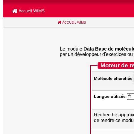
Accueil WIMS
ACCUEIL WIMS
(CURRENT)
Le module
Data Base de molécul
par un développeur d'exercices ou
Moteur de r
Molécule cherchée
Langue utilisée
Recherche approximative : Pour pouvoir rentrer une recherche sur un texte approxim
de rendre ce modul