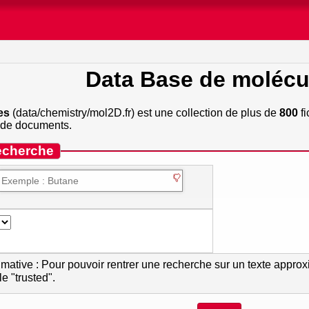
Data Base de molécu
es
(
data/chemistry/mol2D.fr)
est une collection de plus de
800
fi
 de documents.
echerche
atif, demandez au gestionnaire du site
e "trusted".