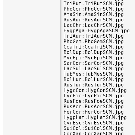
TriRut:TriRutSCM.jpg

PhoCer:PhoCerSCM.jpg

AmaSin:AmaSinSCM.jpg

RusAur:RusAurSCM.jpg

LacChr:LacChrSCM.jpg

HygpAga:HygpAgaSCM.jpg

TriAur:TriAurSCM.jpg

RhoGem:RhoGemSCM.jpg

GeaTri:GeaTriSCM.jpg

BolDup:BolDupSCM.jpg

MycEpi:MycEpiSCM.jpg

SarCor:SarCorSCM.jpg

LaeSul:LaeSulSCM.jpg

TubMes:TubMesSCM.jpg

BolLur:BolLurSCM.jpg

RusTur:RusTurSCM.jpg

HygcCon:HygConSCM.jpg

LycPir:LycPirSCM.jpg

RusFoe:RusFoeSCM.jpg

RusAer:RusAerSCM.jpg

HerCor:HerCorSCM.jpg

HygpLat:HygLatSCM.jpg

GyrEsc:GyrEscSCM.jpg

SuiCol:SuiColSCM.jpg

CorXan:CorXanSCM.jpg
