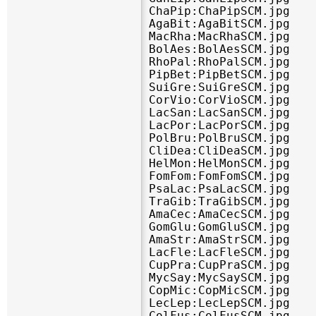
ChaPip:ChaPipSCM.jpg

AgaBit:AgaBitSCM.jpg

MacRha:MacRhaSCM.jpg

BolAes:BolAesSCM.jpg

RhoPal:RhoPalSCM.jpg

PipBet:PipBetSCM.jpg

SuiGre:SuiGreSCM.jpg

CorVio:CorVioSCM.jpg

LacSan:LacSanSCM.jpg

LacPor:LacPorSCM.jpg

PolBru:PolBruSCM.jpg

CliDea:CliDeaSCM.jpg

HelMon:HelMonSCM.jpg

FomFom:FomFomSCM.jpg

PsaLac:PsaLacSCM.jpg

TraGib:TraGibSCM.jpg

AmaCec:AmaCecSCM.jpg

GomGlu:GomGluSCM.jpg

AmaStr:AmaStrSCM.jpg

LacFle:LacFleSCM.jpg

CupPra:CupPraSCM.jpg

MycSay:MycSaySCM.jpg

CopMic:CopMicSCM.jpg

LecLep:LecLepSCM.jpg

ColFus:ColFusSCM.jpg
