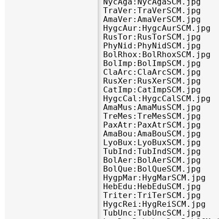
NycAga:NycAgaSCM.jpg

TraVer:TraVerSCM.jpg

AmaVer:AmaVerSCM.jpg

HygcAur:HygcAurSCM.jpg

RusTor:RusTorSCM.jpg

PhyNid:PhyNidSCM.jpg

BolRhox:BolRhoxSCM.jpg

BolImp:BolImpSCM.jpg

ClaArc:ClaArcSCM.jpg

RusXer:RusXerSCM.jpg

CatImp:CatImpSCM.jpg

HygcCal:HygcCalSCM.jpg

AmaMus:AmaMusSCM.jpg

TreMes:TreMesSCM.jpg

PaxAtr:PaxAtrSCM.jpg

AmaBou:AmaBouSCM.jpg

LyoBux:LyoBuxSCM.jpg

TubInd:TubIndSCM.jpg

BolAer:BolAerSCM.jpg

BolQue:BolQueSCM.jpg

HygpMar:HygMarSCM.jpg

HebEdu:HebEduSCM.jpg

Triter:TriTerSCM.jpg

HygcRei:HygReiSCM.jpg

TubUnc:TubUncSCM.jpg
